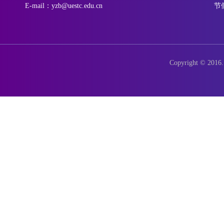
E-mail：yzb@uestc.edu.cn
节
Copyright © 2016. 