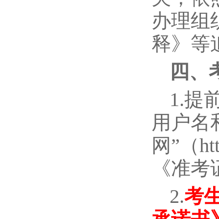
办理组
释》等
四、
1.提
用户名
网”（ht
《准考
2.
考