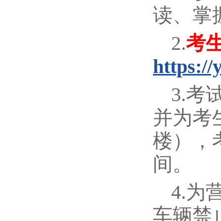
读、掌
2.
考
https://
3.
并为考
楼），
间。
4.
车辆禁