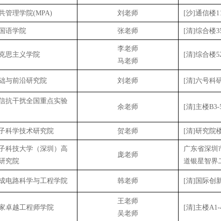
共管理学院(MPA)
刘老师
[沙]通信楼1
国语学院
张老师
[清]综合楼3
李老师
克思主义学院
[清]综合楼5
马老师
础与前沿研究院
刘老师
[清]六号科研
信抗干扰全国重点实验
余老师
[清]主楼B3-
子科学技术研究院
贺老师
[清]研究院楼
子科技大学（深圳）高
广东省深圳
庞老师
研究院
道银星智界二
成电路科学与工程学院
韩老师
[清]国际创新
王老师
家卓越工程师学院
[清]主楼A1-
吴老师