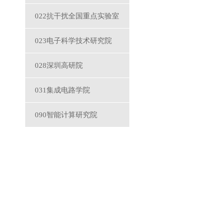
022抗干扰全国重点实验室
023电子科学技术研究院
028深圳高研院
031集成电路学院
090智能计算研究院