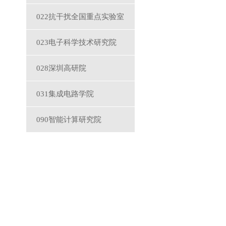
022抗干扰全国重点实验室
023电子科学技术研究院
028深圳高研院
031集成电路学院
090智能计算研究院