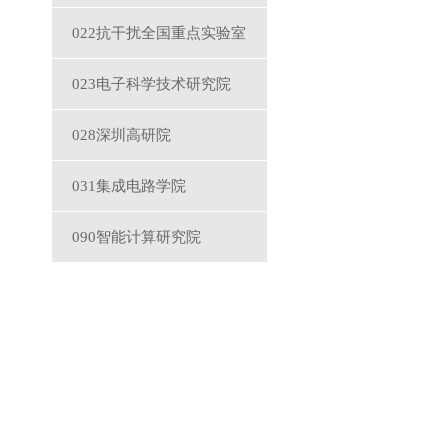
022抗干扰全国重点实验室
023电子科学技术研究院
028深圳高研院
031集成电路学院
090智能计算研究院